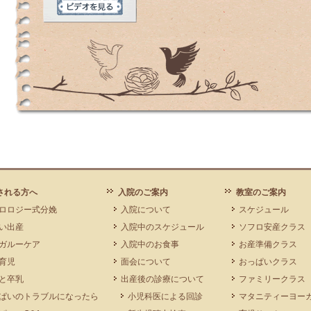
される方へ
入院のご案内
教室のご案内
ロロジー式分娩
入院について
スケジュール
い出産
入院中のスケジュール
ソフロ安産クラス
ガルーケア
入院中のお食事
お産準備クラス
育児
面会について
おっぱいクラス
と卒乳
出産後の診療について
ファミリークラス
ぱいのトラブルになったら
小児科医による回診
マタニティーヨー