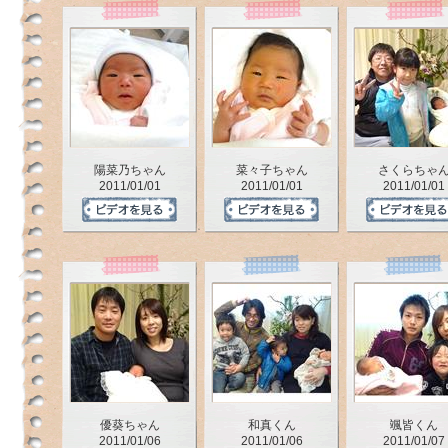
陽菜乃ちゃん
菜々子ちゃん
さくらちゃ
2011/01/01
2011/01/01
2011/01/01
の
と
な
い
か
う
の
ペ
優葵ちゃん
和真くん
颯皆くん
ー
2011/01/06
2011/01/06
2011/01/07