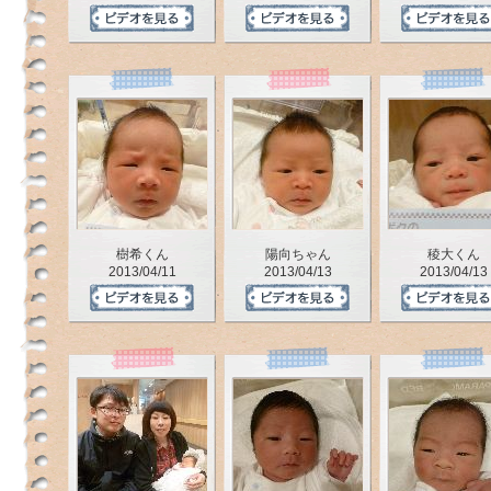
ジ
で
す。
樹希くん
陽向ちゃん
稜大くん
2013/04/11
2013/04/13
2013/04/13