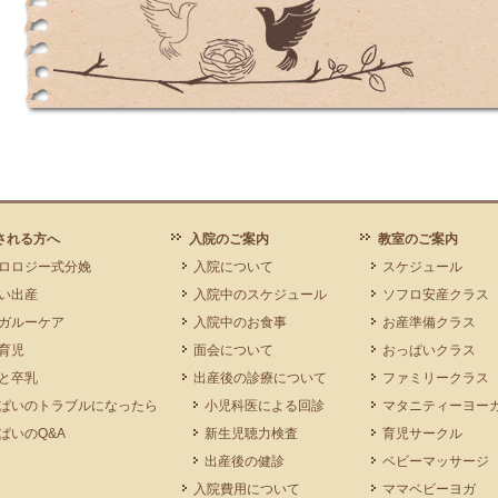
される方へ
入院のご案内
教室のご案内
ロロジー式分娩
入院について
スケジュール
い出産
入院中のスケジュール
ソフロ安産クラス
ガルーケア
入院中のお食事
お産準備クラス
育児
面会について
おっぱいクラス
と卒乳
出産後の診療について
ファミリークラス
ぱいのトラブルになったら
小児科医による回診
マタニティーヨー
ぱいのQ&A
新生児聴力検査
育児サークル
出産後の健診
ベビーマッサージ
入院費用について
ママベビーヨガ