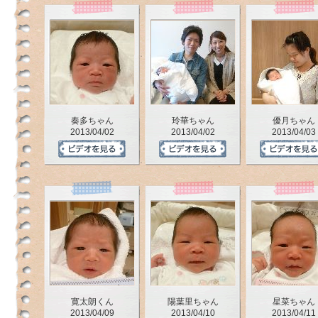
奏多ちゃん
玲華ちゃん
優月ちゃん
2013/04/02
2013/04/02
2013/04/03
の
と
な
い
か
う
の
ペ
寛太朗くん
陽葉里ちゃん
星菜ちゃん
ー
2013/04/09
2013/04/10
2013/04/11