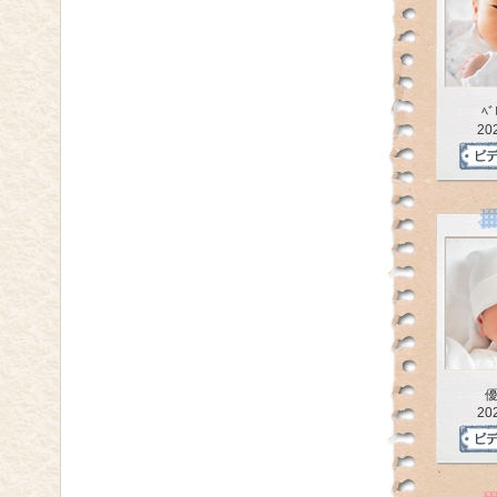
ﾍ
20
20