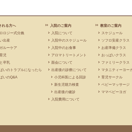
される方へ
入院のご案内
教室のご案内
ロロジー式分娩
入院について
スケジュール
い出産
入院中のスケジュール
ソフロ安産クラス
ガルーケア
入院中のお食事
お産準備クラス
育児
アロマトリートメント
おっぱいクラス
と卒乳
面会について
ファミリークラス
ぱいのトラブルになったら
出産後の診療について
マタニティーヨー
ぱいのQ&A
小児科医による回診
育児サークル
新生児聴力検査
ベビーマッサージ
出産後の健診
ママベビーヨガ
入院費用について