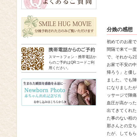
分娩の感想
初めてのお産で
間隔で来て一度
で、それから2
スマートフォン・携帯電話か
らのご予約はQRコードご利
お家で不安の中
用ください。
帰ろう」と優し
ました。でも陣
になりましたが
ッサージで陣痛
血圧が高かった
出てきてくれた
た事のない程の
那さんとの立ち
たが、してもら