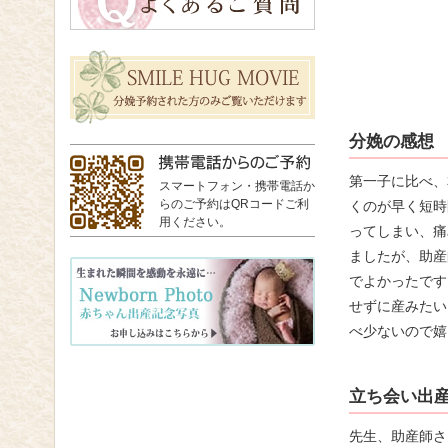
分娩の感想
第一子に比べ、
スマートフォン・携帯電話か
らのご予約はQRコードご利
くのが早く短時
用ください。
ってしまい、痛
ましたが、助産
でよかったです
せずに産みたい
べ少ないので嬉
立ち会い出
先生、助産師さ