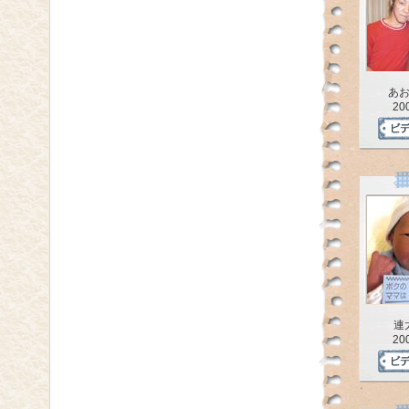
あ
20
連
20