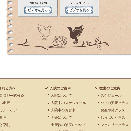
2009/10/29
2009/10/30
される方へ
入院のご案内
教室のご案内
ロロジー式分娩
入院について
スケジュール
い出産
入院中のスケジュール
ソフロ安産クラス
ガルーケア
入院中のお食事
お産準備クラス
育児
面会について
おっぱいクラス
と卒乳
出産後の診療について
ファミリークラス