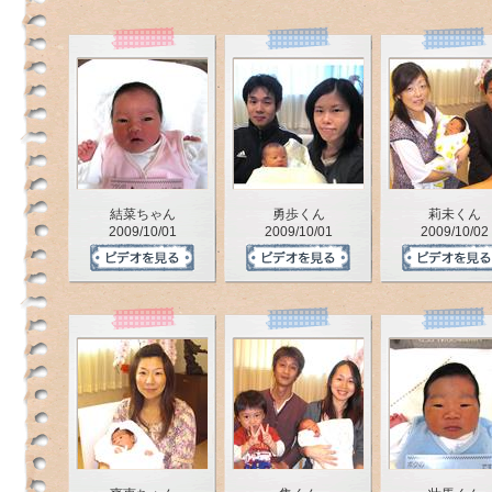
結菜ちゃん
勇歩くん
莉未くん
2009/10/01
2009/10/01
2009/10/02
の
と
な
い
か
う
の
ペ
ー