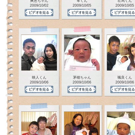
爽恵ちゃん
隼くん
壮馬くん
ジ
2009/10/02
2009/10/05
2009/10/05
で
す。
映人くん
茅穂ちゃん
颯良くん
2009/10/06
2009/10/06
2009/10/06