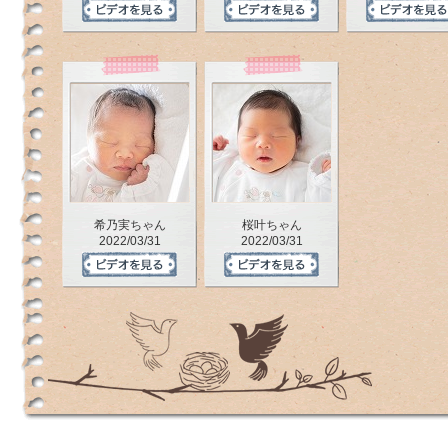
希乃実ちゃん
桜叶ちゃん
2022/03/31
2022/03/31