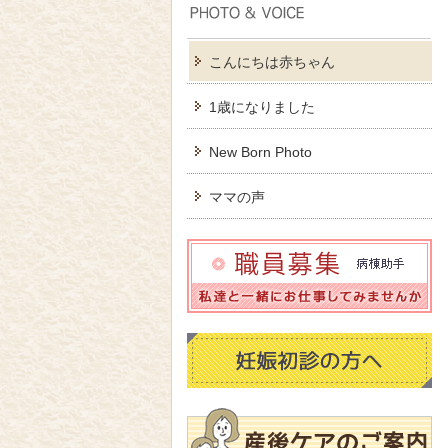
こんにちは赤ちゃん
1歳になりました
New Born Photo
ママの声