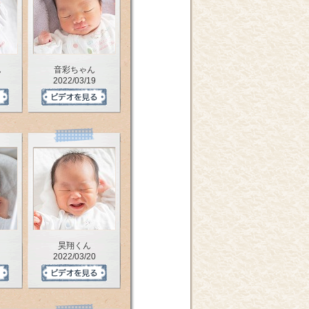
ん
音彩ちゃん
2022/03/19
昊翔くん
2022/03/20