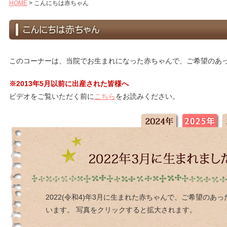
HOME
>
こんにちは赤ちゃん
このコーナーは、当院でお生まれになった赤ちゃんで、ご希望のあ
※2013年5月以前に出産された皆様へ
ビデオをご覧いただく前に
こちら
をお読みください。
2022(令和4)年3月に生まれた赤ちゃんで、ご希望のあ
います。 写真をクリックすると拡大されます。