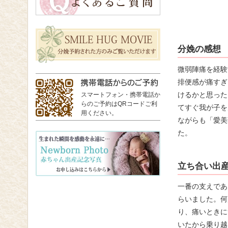
分娩の感想
微弱陣痛を経験
排便感が痛すぎ
けるかと思った
スマートフォン・携帯電話か
らのご予約はQRコードご利
てすぐ我が子を
用ください。
ながらも「愛美
た。
立ち合い出
一番の支えであ
らいました。何
り、痛いときに
いたから乗り越